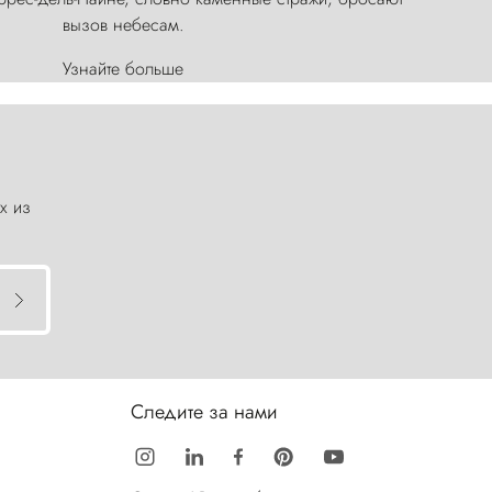
вызов небесам.
Узнайте больше
х из
Следите за нами