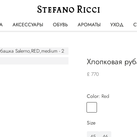
А
АКСЕССУАРЫ
ОБУВЬ
АРОМАТЫ
УХОД
С
Хлопковая руб
£ 770
Color:
red
Color
RED
Size
45
46