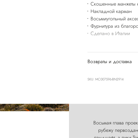
Скошенные манжеты н
Накладной карман
Восьмиугольный аксе
Фурнитура из благоро
Сделано в Италии
Возвраты и доставка
SKU: MC007596-BN2914
Восьмая глава проект
рубежу первозданн
ландшафт, а пики Т