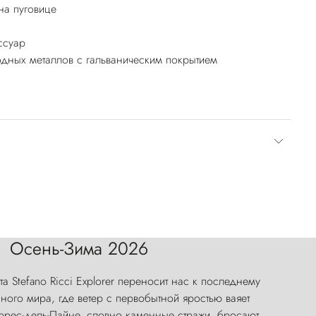
а пуговице
ссуар
дных металлов с гальваническим покрытием
Осень-Зима 2026
а Stefano Ricci Explorer переносит нас к последнему
ого мира, где ветер с первобытной яростью ваяет
оррес-дель-Пайне, словно каменные стражи, бросают