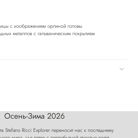
вицы с изображением орлиной головы
дных металлов с гальваническим покрытием
Осень-Зима 2026
а Stefano Ricci Explorer переносит нас к последнему
ого мира, где ветер с первобытной яростью ваяет