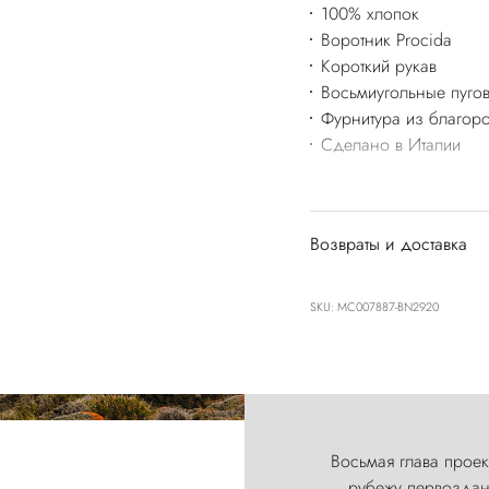
100% хлопок
Воротник Procida
Короткий рукав
Восьмиугольные пуго
Фурнитура из благоро
Сделано в Италии
Возвраты и доставка
SKU: MC007887-BN2920
Восьмая глава проект
рубежу первозданн