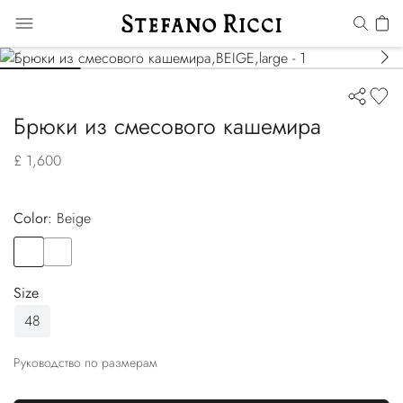
Брюки из смесового кашемира
£ 1,600
Color:
beige
Color
BEIGE
Color
BLUE
Size
48
Руководство по размерам