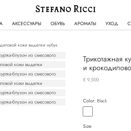
А
АКСЕССУАРЫ
ОБУВЬ
АРОМАТЫ
УХОД
С
одиловой кожи выделки нубук
Трикотажная к
и крокодилово
£ 9,500
Color:
black
Color
BLACK
Size