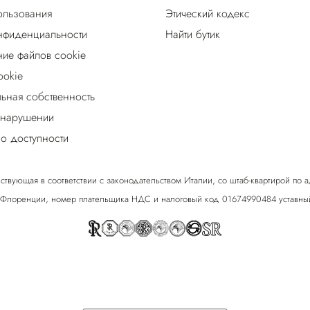
ользования
Этический кодекс
нфиденциальности
Найти бутик
ие файлов cookie
ookie
льная собственность
 нарушении
о доступности
ствующая в соответствии с законодательством Италии, со штаб-квартирой по адрес
 Флоренции, номер плательщика НДС и налоговый код 01674990484 уставный