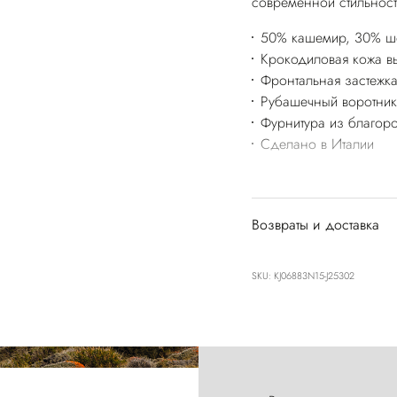
современной стильност
50% кашемир, 30% ш
Крокодиловая кожа в
Фронтальная застежка
Рубашечный воротник
Фурнитура из благоро
Сделано в Италии
Возвраты и доставка
SKU: KJ06883N15-J25302