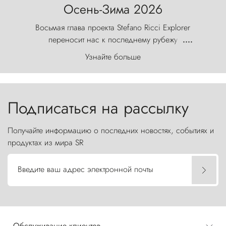
Осень-Зима 2026
Восьмая глава проекта Stefano Ricci Explorer
переносит нас к последнему рубежу
....
первозданного мира, где ветер с
Узнайте больше
первобытной яростью ваяет ландшафт, а пики
Торрес-дель-Пайне, словно каменные стражи,
бросают вызов небесам.
Подписаться на рассылку
Получайте информацию о последних новостях, событиях и
продуктах из мира SR
Введите ваш адрес электронной почты
Обслуживание клиентов