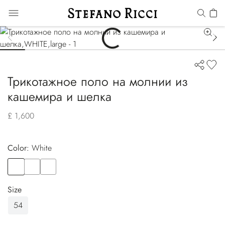
Трикотажное поло на молнии из
кашемира и шелка
£ 1,600
Color:
white
Color
WHITE
Color
BLUE
Color
ORANGE
Size
54