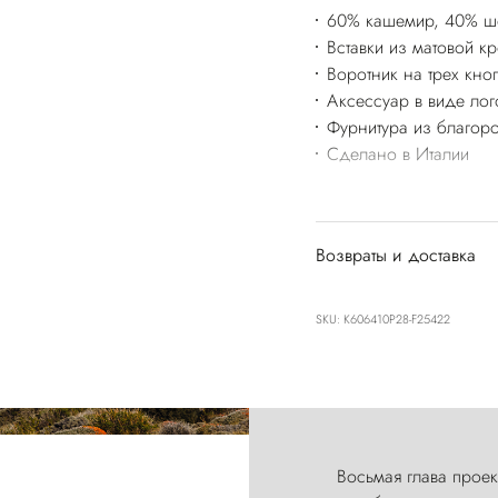
60% кашемир, 40% ш
Вставки из матовой к
Воротник на трех кно
Аксессуар в виде лог
Фурнитура из благоро
Сделано в Италии
Возвраты и доставка
SKU: K606410P28-F25422
Восьмая глава проект