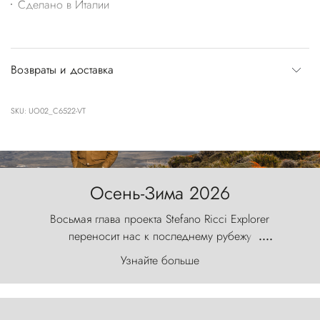
Сделано в Италии
Возвраты и доставка
SKU: UO02_C6522-VT
Осень-Зима 2026
Восьмая глава проекта Stefano Ricci Explorer
переносит нас к последнему рубежу
....
первозданного мира, где ветер с
Узнайте больше
первобытной яростью ваяет ландшафт, а пики
Торрес-дель-Пайне, словно каменные стражи,
бросают вызов небесам.