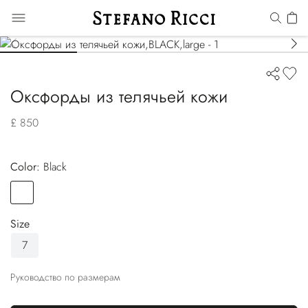
Оксфорды из телячьей кожи
£ 850
Color:
black
Color
BLACK
Size
7
Руководство по размерам