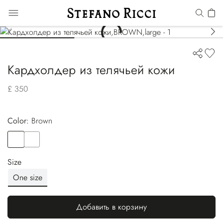
Кардхолдер из телячьей кожи
£ 350
Color:
brown
Color
BROWN
Color
GREEN
Size
One size
Добавить в корзину