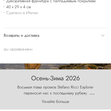
Декоративная фурнитура с палладиевым покрытием
40 x 29 x 4 см
Сделано в Италии
Возвраты и доставка
SKU: ND222RRGP-MRVH
Осень-Зима 2026
Восьмая глава проекта Stefano Ricci Explorer
переносит нас к последнему рубежу
....
первозданного мира, где ветер с
Узнайте больше
первобытной яростью ваяет ландшафт, а пики
Торрес-дель-Пайне, словно каменные стражи,