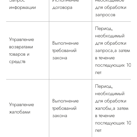
информации
договора
для обработки
запросов
Период,
необходимый
Управление
Выполнение
для обработки
возвратами
требований
запроса,а затем
товаров и
закона
в течение
средств
последующих 10
лет
Период,
необходимый
Выполнение
для обработки
Управление
требований
жалобы,а затем
жалобами
закона
в течение
последующих 10
лет