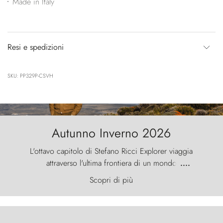
Made in Italy
Resi e spedizioni
SKU: PP329P-CSVH
Autunno Inverno 2026
L'ottavo capitolo di Stefano Ricci Explorer viaggia
attraverso l'ultima frontiera di un mondo
....
primordiale, dove il vento scolpisce la natura con
Scopri di più
furia ancestrale e le Torres del Paine sfidano il
cielo come sentinelle di pietra.