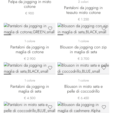
Felpa da jogging in misto
2 colori
cotone
Pantaloni da jogging in
tessuto misto cotone
€ 900
€ 1.250
1 colore
1 colore
Pantaloni da jogging in
Blouson da jogging con zip
maglia di cotone
in maglia di seta
€ 2.900
€ 3.700
1 colore
1 colore
Pantaloni da jogging in
Blouson in misto seta e
maglia di seta
pelle di coccodrillo
€ 4.500
€ 6.450