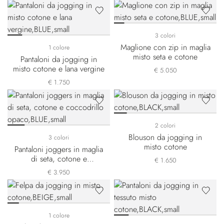
3 colori
Maglione con zip in maglia
1 colore
misto seta e cotone
Pantaloni da jogging in
misto cotone e lana vergine
€ 5.050
€ 1.750
2 colori
Blouson da jogging in
3 colori
misto cotone
Pantaloni joggers in maglia
di seta, cotone e
€ 1.650
coccodrillo opaco
€ 3.950
1 colore