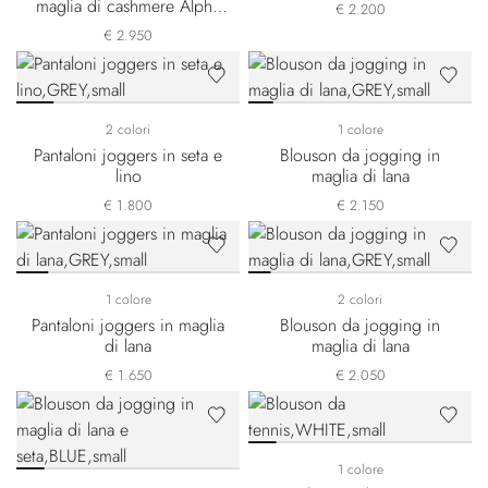
maglia di cashmere Alpha
€ 2.200
Yarn
€ 2.950
2 colori
1 colore
Pantaloni joggers in seta e
Blouson da jogging in
lino
maglia di lana
€ 1.800
€ 2.150
1 colore
2 colori
Pantaloni joggers in maglia
Blouson da jogging in
di lana
maglia di lana
€ 1.650
€ 2.050
1 colore