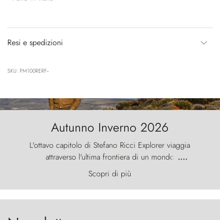
Resi e spedizioni
SKU: PM100RERF--
Autunno Inverno 2026
L'ottavo capitolo di Stefano Ricci Explorer viaggia
attraverso l'ultima frontiera di un mondo
....
primordiale, dove il vento scolpisce la natura con
Scopri di più
furia ancestrale e le Torres del Paine sfidano il
cielo come sentinelle di pietra.