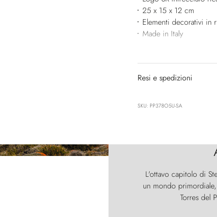
25 x 15 x 12 cm
Elementi decorativi in 
Made in Italy
Resi e spedizioni
SKU: PP378O5U-SA
L'ottavo capitolo di St
un mondo primordiale, d
Torres del P