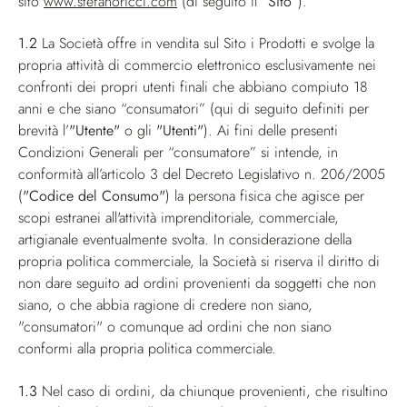
sito
www.stefanoricci.com
(di seguito il
“Sito”
).
1.2
La Società offre in vendita sul Sito i Prodotti e svolge la
propria attività di commercio elettronico esclusivamente nei
confronti dei propri utenti finali che abbiano compiuto 18
anni e che siano “consumatori” (qui di seguito definiti per
brevità l’
"Utente"
o gli
"Utenti"
). Ai fini delle presenti
Condizioni Generali per “consumatore” si intende, in
conformità all’articolo 3 del Decreto Legislativo n. 206/2005
(
"Codice del Consumo"
) la persona fisica che agisce per
scopi estranei all'attività imprenditoriale, commerciale,
artigianale eventualmente svolta. In considerazione della
propria politica commerciale, la Società si riserva il diritto di
non dare seguito ad ordini provenienti da soggetti che non
siano, o che abbia ragione di credere non siano,
"consumatori" o comunque ad ordini che non siano
conformi alla propria politica commerciale.
1.3
Nel caso di ordini, da chiunque provenienti, che risultino