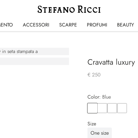
MENTO
ACCESSORI
SCARPE
PROFUMI
BEAUTY
Cravatta luxury
€ 250
Color:
blue
Color
BLUE
Color
VIOLET
Color
BLUE
Color
YELLOW
Size
One size