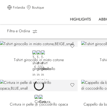
Finlandia
Boutique
HIGHLIGHTS
ABB
Filtra e Ordina
Homepage
Lifestyle
Equestrian Line
BEIGE
BLACK
WHITE
T-shirt girocollo in misto cotone
T-sh
€ 550
BLUE
BROWN
Cintura in pelle di coccodrillo opaca