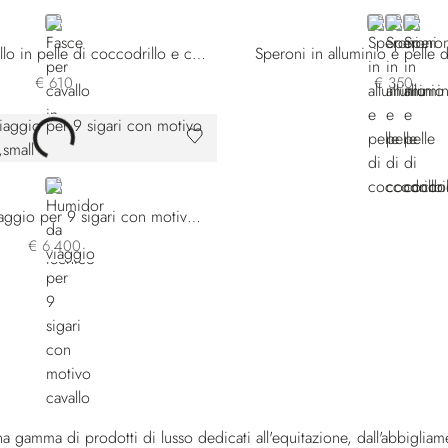
BLUE
GREY
BROWN
BLACK
Fasce per cavallo in pelle di coccodrillo e cotone tecnico
Speroni in alluminio e pelle 
€ 610
€ 350
BROWN
Humidor da viaggio per 9 sigari con motivo cavallo
€ 6.400
na gamma di prodotti di lusso dedicati all'equitazione, dall'abbigliam