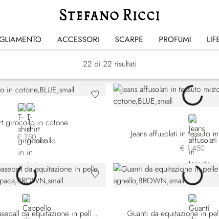
Equestrian Line
IGLIAMENTO
ACCESSORI
SCARPE
PROFUMI
LIF
22
di 22 risultati
BLUE
BLACK
BLUE
irt girocollo in cotone
Jeans affusolati in tessuto 
€ 750
€ 1.450
BROWN
BROWN
Cappello da baseball da equitazione in pelle di coccodrillo opaca
Guanti da equitazione in pel