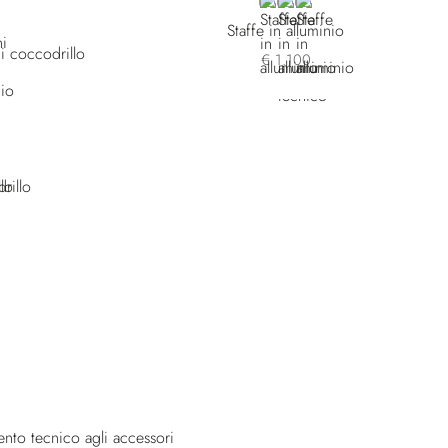
GREY
BLACK
BROWN
Staffe in alluminio
di coccodrillo
€ 1.100
ento tecnico agli accessori