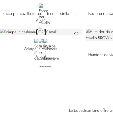
BLACK
Fasce per cavallo in pelle di coccodrillo e cotone tecnico
€ 610
GREY
BLUE
BEIGE
Sciarpa in cashmere
€ 500
La Equestrian Line offre u