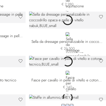
€ 2.980
BLUE
Testiera a doppie briglie da dressage in pelle di coccodrillo opaca
Sella da dressage personalizzabile in coccodrillo opaca e pelle di vitello nabuk
€ 26.500
BLUE
uto tecnico
Fasce per cavallo in pelle di vitello e cotone tecnico
€ 140