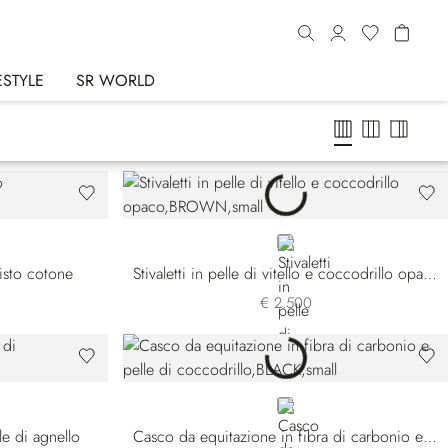
ESTYLE
SR WORLD
BROWN
misto cotone
Stivaletti in pelle di vitello e coccodrillo opaco
€ 2.500
BLACK
le di agnello
Casco da equitazione in fibra di carbonio e pelle di coccodrillo