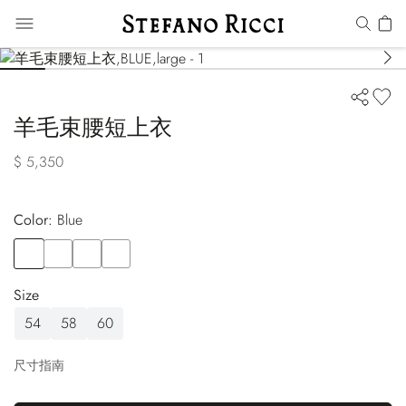
羊毛束腰短上衣
$ 5,350
Color:
blue
Color
BLUE
Color
BEIGE
Color
BLACK
Color
GREEN
Size
54
58
60
尺寸指南