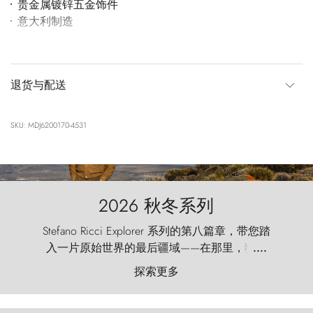
贵金属镀锌五金饰件
意大利制造
退货与配送
SKU: MDJ6200170-4531
2026 秋冬系列
Stefano Ricci Explorer 系列的第八篇章，带您踏
入一片原始世界的最后疆域——在那里，狂风
....
以远古的怒号雕琢着自然，而百内塔（Torres
探索更多
del Paine）则宛如石砌的哨兵，傲然向苍穹发
起挑战。