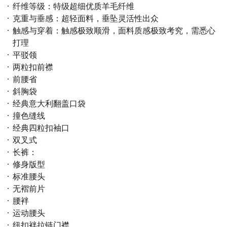
纤维等级：特级超细优质羊毛纤维
克重与垂感：超轻面料，垂坠灵活性出众
触感与穿着：触感极致顺滑，面料质感极致考究，需悉心
打理
平驳领
两粒扣前襟
前腰省
斜胸袋
经典意大利翻盖口袋
撞色缝线
经典四粒扣袖口
双叉式
长裤：
修身版型
标准腰头
无褶前片
腰袢
运动腰头
纽扣袢拉链门襟