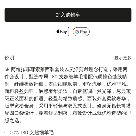
加入购物车
说明
显示更多
SR 两粒扣菲耶索莱西装套装以灵活剪裁理念打造，采用两
件套设计，甄选专属 180 支超细羊毛搭配低调撞色缝线精
制。纤维极致纤细，表面细腻顺滑，垂坠流畅，优雅非凡。
面料轻盈如羽，触感奢华柔软，自带低调自然光泽，尽显顶
级正装面料的舒适、轻盈与精致质感。西装外套柔软奢华，
版型宽松合身，采用平驳领与双叉式设计。修身无褶长裤搭
配四口袋设计，穿着舒适利落，精致设计成就优雅造型的理
想之选。
100% 180 支超细羊毛