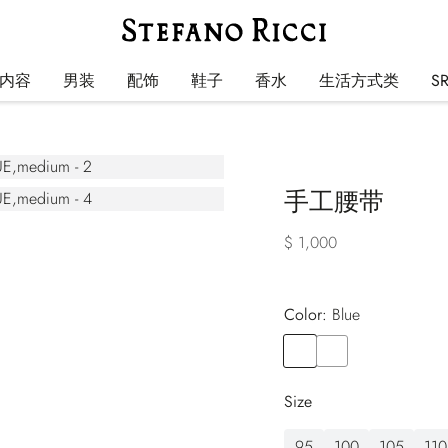
内容
男装
配饰
鞋子
香水
生活方式类
S
手工腰带
$ 1,000
Color:
blue
Color
BLUE
Color
ORANGE
Size
95
100
105
110