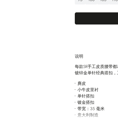
说明
每款SR手工皮质腰带
镀锌金单针经典搭扣，
麂皮
小牛皮里衬
单针搭扣
镀金搭扣
带宽：35 毫米
意大利制造