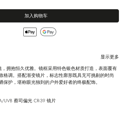
加入购物车
显示更多
太阳镜，拥抱恒久优雅。镜框采用特色银色材质打造，表面覆有
致格调。搭配渐变镜片，标志性廓形既具无可挑剔的时尚
晒保护，堪称眼光独到的户外爱好者的终极配饰。
A/UVB 蔡司偏光 CR-39 镜片