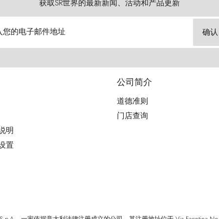
获取SR世界的最新新闻、活动和产品更新
入您的电子邮件地址
确认
公司简介
道德准则
门店查询
用说明
好设置
cci S.p.A. - 一家依据意大利法律注册成立的公司，其注册地址位于 Via Faentina No. 171, Fi