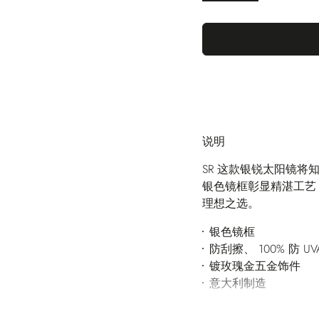
说明
SR 这款银锐太阳镜
银色镜框彰显精湛工艺
理想之选。
银色镜框
防刮擦、 100% 防 UV
镀玫瑰金五金饰件
意大利制造