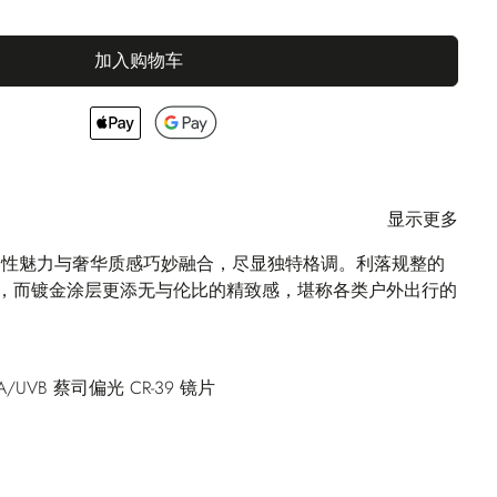
加入购物车
显示更多
将知性魅力与奢华质感巧妙融合，尽显独特格调。利落规整的
，而镀金涂层更添无与伦比的精致感，堪称各类户外出行的
A/UVB 蔡司偏光 CR-39 镜片