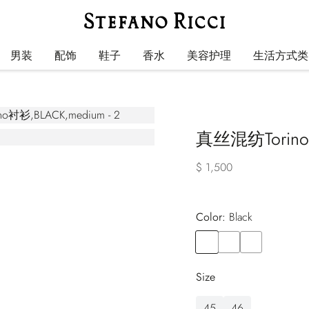
男装
配饰
鞋子
香水
美容护理
生活方式类
真丝混纺Torin
$ 1,500
Color:
black
Color
BLACK
Color
BLUE
Color
BLUE
Size
45
46