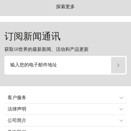
以远古的怒号雕琢着自然，而百内塔（Torres
探索更多
del Paine）则宛如石砌的哨兵，傲然向苍穹发
起挑战。
订阅新闻通讯
获取SR世界的最新新闻、活动和产品更新
输入您的电子邮件地址
客户服务
法律声明
公司简介