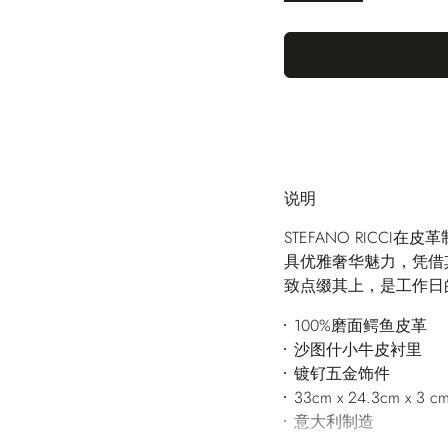
说明
STEFANO RICC
具优雅奢华魅力，凭借
致点缀其上，是工作日
100%磨面鳄鱼皮革
沙图什小牛皮衬里
镀钌五金饰件
33cm x 24.3cm x 3 c
意大利制造