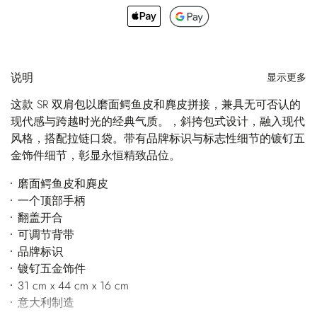
说明
显示更多
这款 SR 双肩包以磨面鳄鱼皮和麂皮拼接，兼具无可否认的
现代感与跨越时光的经典气质。，斜挎包式设计，融入现代
风格，搭配拉链口袋。带有品牌标识与标志性细节的镀钌五
金饰件细节，彰显永恒精致品位。
磨面鳄鱼皮和麂皮
一个顶部手柄
翻盖开合
可调节背带
品牌标识
镀钌五金饰件
31 cm x 44 cm x 16 cm
意大利制造