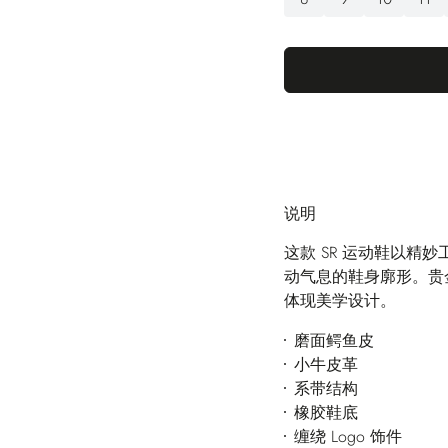
说明
这款 SR 运动鞋以
动气息的鞋身廓形。贵
体现美学设计。
磨面鳄鱼皮
小牛皮革
系带结构
橡胶鞋底
缠绕 Logo 饰件