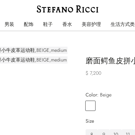
男装
配饰
鞋子
香水
美容护理
生活方式类
磨面鳄鱼皮拼
$ 7,200
Color:
beige
Color
BEIGE
Size
8
9
10
11