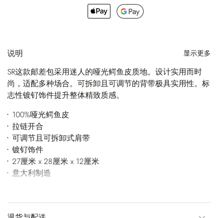
说明
显示更多
SR这款邮差包采用迷人的哑光鳄鱼皮质地。设计实用而时
尚，适配多种场合。可拆卸且可调节的背带极具实用性。标
志性镀钌饰件提升整体精致质感。
100%哑光鳄鱼皮
拉链开合
可调节且可拆卸式肩带
镀钌饰件
27厘米 x 28厘米 x 12厘米
意大利制造
退货与配送