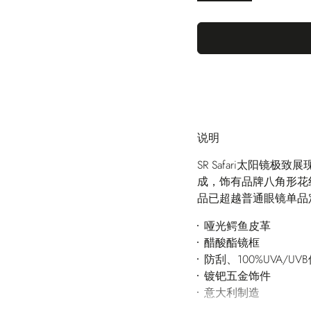
说明
SR Safari太阳
成，饰有品牌八角形花
品已超越普通眼镜单品
哑光鳄鱼皮革
醋酸酯镜框
防刮、100%UVA/UV
镀钯五金饰件
意大利制造