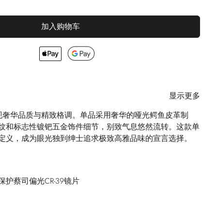
加入购物车
显示更多
镜极致展现奢华品质与精致格调。单品采用奢华的哑光鳄鱼皮革制
纹和标志性镀钯五金饰件细节，别致气息悠然流转。这款单
定义，成为眼光独到绅士追求极致高雅品味的宣言选择。
B保护蔡司偏光CR-39镜片