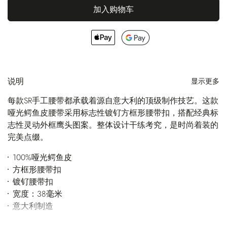
加入购物车
说明
显示更多
每款SR手工腰带都承载着源自意大利的顶级制作技艺。这款
哑光鳄鱼皮腰带采用标志性镀钌方框形腰带扣，搭配经典标
志性灵动外框鹰头图案。整体设计干练考究，是时尚着装的
完美点缀。
100%哑光鳄鱼皮
方框形腰带扣
镀钌腰带扣
宽度：38毫米
意大利制造