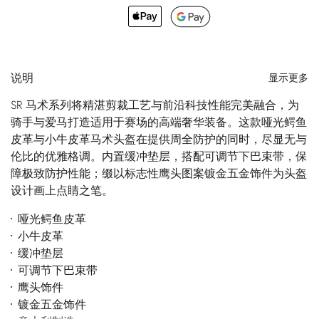
说明
显示更多
SR 马术系列将精湛剪裁工艺与前沿科技性能完美融合，为
骑手与爱马打造适用于赛场的高端奢华装备。这款哑光鳄鱼
皮革与小牛皮革马术头盔在提供周全防护的同时，尽显无与
伦比的优雅格调。内置缓冲垫层，搭配可调节下巴束带，保
障极致防护性能；缀以标志性鹰头图案镀金五金饰件为头盔
设计画上点睛之笔。
哑光鳄鱼皮革
小牛皮革
缓冲垫层
可调节下巴束带
鹰头饰件
镀金五金饰件