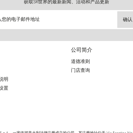
获取SR世界的最新新闻、活动和产品更新
入您的电子邮件地址
确认
公司简介
道德准则
门店查询
用说明
好设置
cci S.p.A. - 一家依据意大利法律注册成立的公司，其注册地址位于 Via Faentina No. 171, Fi