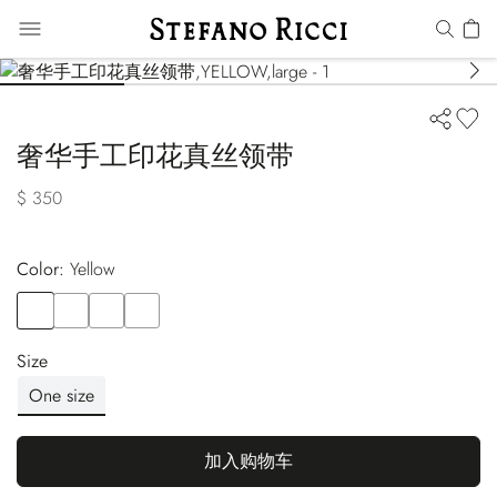
奢华手工印花真丝领带
$ 350
Color:
yellow
Color
YELLOW
Color
RED
Color
BLUE
Color
ORANGE
Size
One size
加入购物车