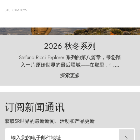
SKU: CX-47025
2026 秋冬系列
Stefano Ricci Explorer 系列的第八篇章，带您踏
入一片原始世界的最后疆域——在那里，狂风
....
以远古的怒号雕琢着自然，而百内塔（Torres
探索更多
del Paine）则宛如石砌的哨兵，傲然向苍穹发
起挑战。
订阅新闻通讯
获取SR世界的最新新闻、活动和产品更新
输入您的电子邮件地址