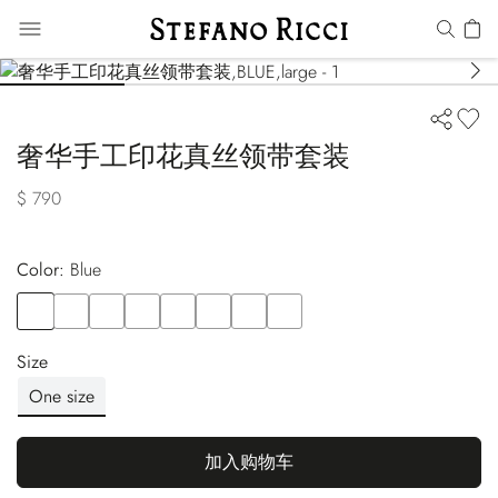
奢华手工印花真丝领带套装
$ 790
Color:
blue
Color
BLUE
Color
BLACK
Color
BLACK
Color
BLUE
Color
BLUE
Color
GREEN
Color
PINK
Color
BLUE
Size
One size
加入购物车