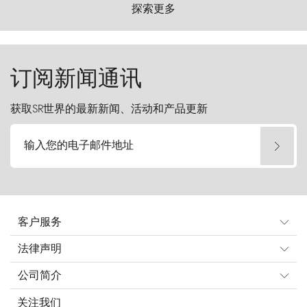
以远古的怒号雕琢着自然，而百内塔（Torres
探索更多
del Paine）则宛如石砌的哨兵，傲然向苍穹发
起挑战。
订阅新闻通讯
获取SR世界的最新新闻、活动和产品更新
输入您的电子邮件地址
客户服务
法律声明
公司简介
关注我们