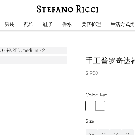
男装
配饰
鞋子
香水
美容护理
生活方式类
手工普罗奇达
$ 950
Color:
red
Color
RED
Color
BLACK
Size
39
40
44
45