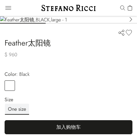
Feather太阳镜
$ 960
Color:
black
Color
BLACK
Size
One size
加入购物车