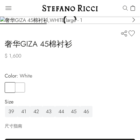
奢华GIZA 45棉衬衫
$ 1,600
Color:
white
Color
WHITE
Color
BLUE
Size
39
41
42
43
44
45
46
尺寸指南