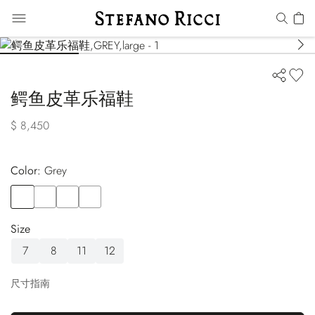
鳄鱼皮革乐福鞋
$ 8,450
Color:
grey
Color
GREY
Color
BROWN
Color
BEIGE
Color
RED
Size
7
8
11
12
尺寸指南