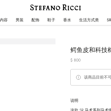
内容
男装
配饰
鞋子
香水
生活方式类
S
鳄鱼皮和科技
$ 800
该商品目前不
说明
这款 SR 马术系列