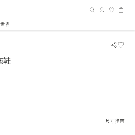
R世界
拖鞋
尺寸指南