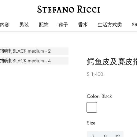
内容
男装
配饰
鞋子
香水
生活方式类
S
鳄鱼皮及麂皮
$ 1,400
Color:
black
Color
BLACK
Size
7
9
12