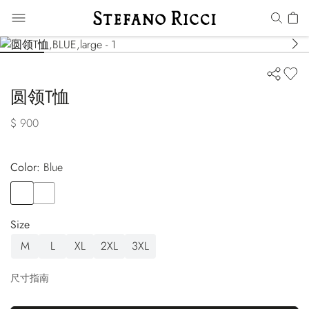
圆领T恤
$ 900
Color:
blue
Color
BLUE
Color
BLACK
Size
M
L
XL
2XL
3XL
尺寸指南