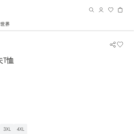
R世界
夫T恤
3XL
4XL