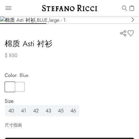
棉质 Asti 衬衫
$ 850
Color:
blue
Color
BLUE
Color
PINK
Size
40
41
42
43
45
46
尺寸指南