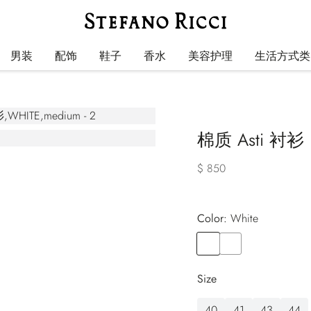
男装
配饰
鞋子
香水
美容护理
生活方式类
棉质 Asti 衬衫
$ 850
Color:
white
Color
WHITE
Color
BLUE
Size
40
41
43
44