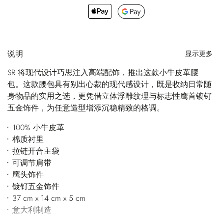
说明
显示更多
SR 将现代设计巧思注入高端配饰，推出这款小牛皮革腰
包。这款腰包具有别出心裁的现代感设计，既是收纳日常随
身物品的实用之选，更凭借立体浮雕纹理与标志性鹰首镀钌
五金饰件，为任意造型增添沉稳精致的格调。
100% 小牛皮革
棉质衬里
拉链开合主袋
可调节肩带
鹰头饰件
镀钌五金饰件
37 cm x 14 cm x 5 cm
意大利制造