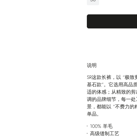
说明
SR这款长裤，以 “极
基石款”。它选用高品
适的体感；从精致的剪
调的品牌细节，每一处
景，都能以 “不费力
单品。
100% 羊毛
高级缝制工艺