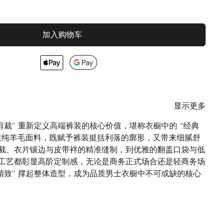
加入购物车
显示更多
致剪裁” 重新定义高端裤装的核心价值，堪称衣橱中的 “经典
质纯羊毛面料，既赋予裤装挺括利落的廓形，又带来细腻舒
裁、衣片镶边与皮带袢的精准缝制，到优雅的翻盖口袋与低
工艺都彰显高阶定制感，无论是商务正式场合还是轻商务场
的精致” 撑起整体造型，成为品质男士衣橱中不可或缺的核心