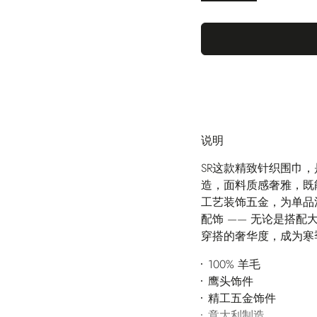
说明
SR这款精致针织围巾，
造，面料质感奢雅，既
工艺装饰五金，为单品
配饰 —— 无论是搭
穿搭的奢华度，成为寒季
100% 羊毛
鹰头饰件
精工五金饰件
意大利制造