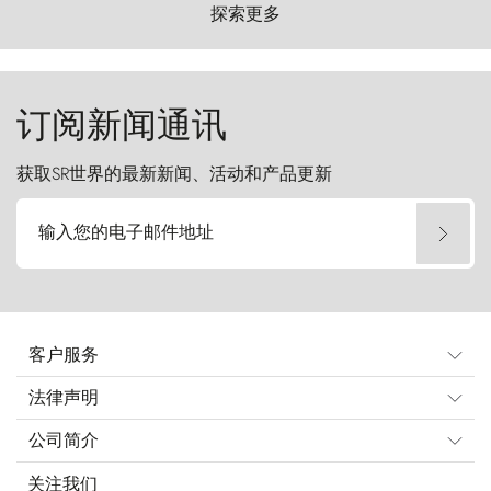
以远古的怒号雕琢着自然，而百内塔（Torres
探索更多
del Paine）则宛如石砌的哨兵，傲然向苍穹发
起挑战。
订阅新闻通讯
获取SR世界的最新新闻、活动和产品更新
输入您的电子邮件地址
客户服务
法律声明
公司简介
关注我们